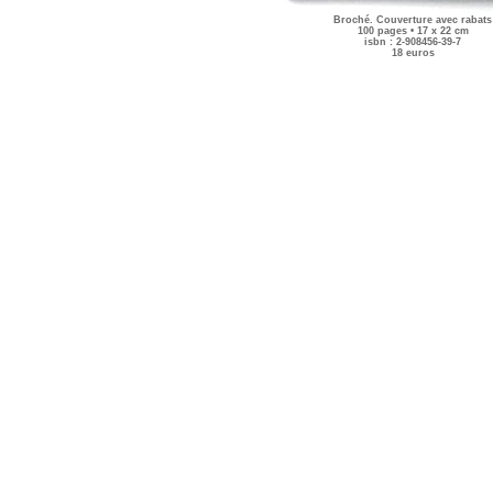
Broché. Couverture avec rabats
100 pages • 17 x 22 cm
isbn : 2-908456-39-7
18 euros