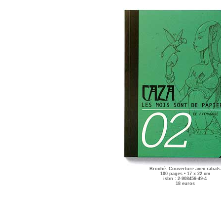
Broché. Couverture avec rabats
100 pages • 17 x 22 cm
isbn : 2-908456-49-4
18 euros