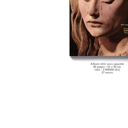
Album relié sous jaquette
80 pages • 21 x 30 cm
isbn : 2-908456-19-2
27 euros