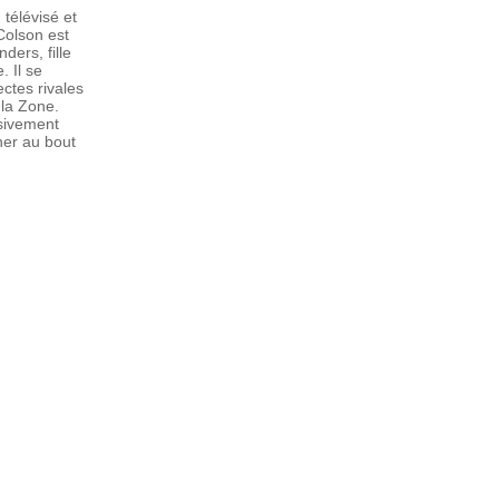
 télévisé et
Colson est
ers, fille
. Il se
ctes rivales
 la Zone.
sivement
ner au bout