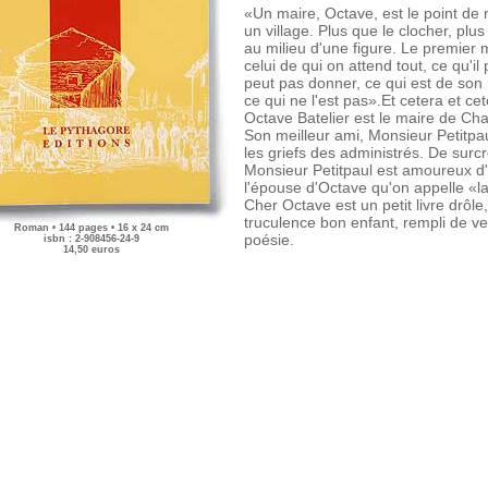
«Un maire, Octave, est le point de
un village. Plus que le clocher, plu
au milieu d'une figure. Le premier m
celui de qui on attend tout, ce qu'il
peut pas donner, ce qui est de son 
ce qui ne l'est pas».Et cetera et cet
Octave Batelier est le maire de Ch
Son meilleur ami, Monsieur Petitpaul
les griefs des administrés. De surcro
Monsieur Petitpaul est amoureux d
l'épouse d'Octave qu'on appelle «l
Cher Octave est un petit livre drôle,
truculence bon enfant, rempli de ve
Roman • 144 pages • 16 x 24 cm
poésie.
isbn : 2-908456-24-9
14,50 euros