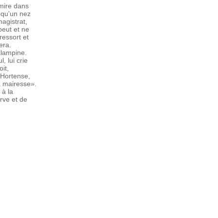
 mire dans
s qu'un nez
agistrat,
 peut et ne
ressort et
era.
alampine.
, lui crie
it,
'Hortense,
a mairesse».
 à la
rve et de